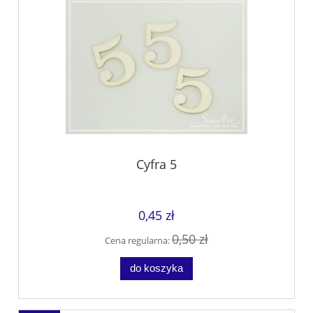
Cyfra 5
0,45 zł
0,50 zł
Cena regularna:
do koszyka