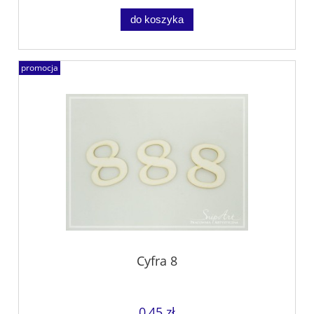
do koszyka
promocja
Cyfra 8
0,45 zł