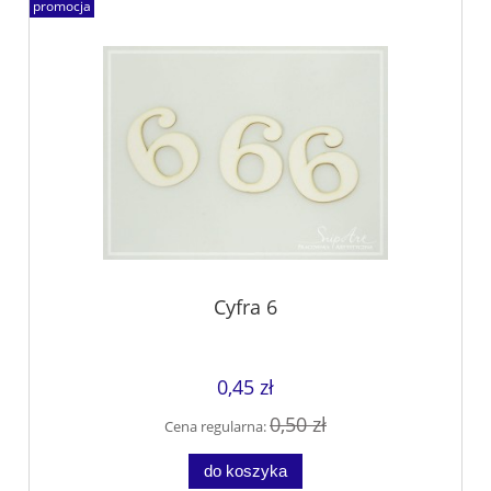
promocja
Cyfra 6
0,45 zł
0,50 zł
Cena regularna:
do koszyka