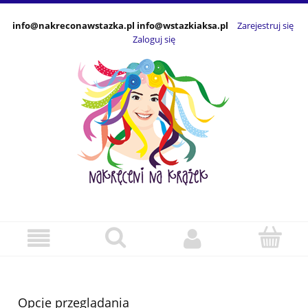
info@nakreconawstazka.pl info@wstazkiaksa.pl
Zarejestruj się
Zaloguj się
Opcje przeglądania