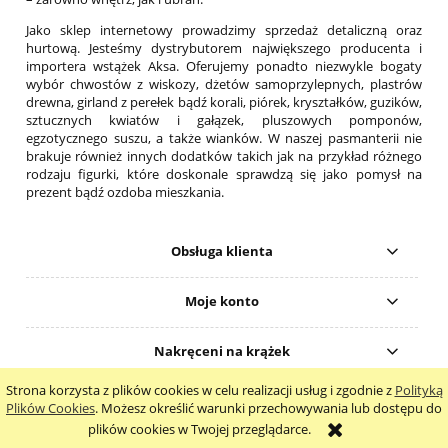
Jako sklep internetowy prowadzimy sprzedaż detaliczną oraz
hurtową. Jesteśmy dystrybutorem największego producenta i
importera wstążek Aksa. Oferujemy ponadto niezwykle bogaty
wybór chwostów z wiskozy, dżetów samoprzylepnych, plastrów
drewna, girland z perełek bądź korali, piórek, kryształków, guzików,
sztucznych kwiatów i gałązek, pluszowych pomponów,
egzotycznego suszu, a także wianków. W naszej pasmanterii nie
brakuje również innych dodatków takich jak na przykład różnego
rodzaju figurki, które doskonale sprawdzą się jako pomysł na
prezent bądź ozdoba mieszkania.
Obsługa klienta
Moje konto
Nakręceni na krążek
Strona korzysta z plików cookies w celu realizacji usług i zgodnie z
Polityką
pokaż pełną wersję strony
Plików Cookies
. Możesz określić warunki przechowywania lub dostępu do
plików cookies w Twojej przeglądarce.
Sklep internetowy Shoper.pl