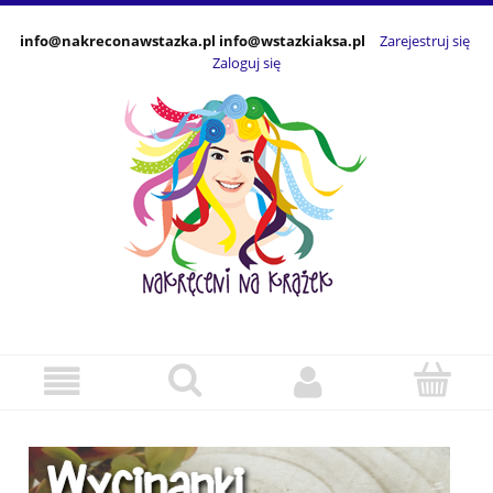
info@nakreconawstazka.pl info@wstazkiaksa.pl
Zarejestruj się
Zaloguj się