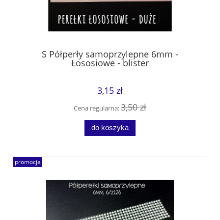
S Półperły samoprzylepne 6mm -
Łososiowe - blister
3,15 zł
3,50 zł
Cena regularna:
do koszyka
promocja