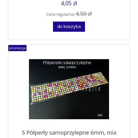
4,05 zł
4,50 zł
Cena regularna:
do koszyka
promocja
S Półperły samoprzylepne 6mm, mix