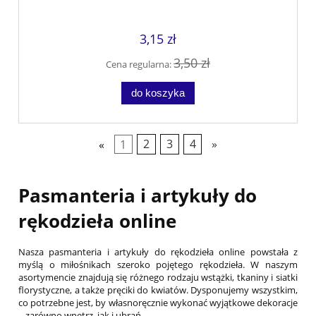
3,15 zł
3,50 zł
Cena regularna:
do koszyka
«
1
2
3
4
»
Pasmanteria i artykuły do
rękodzieła online
Nasza pasmanteria i artykuły do rękodzieła online powstała z
myślą o miłośnikach szeroko pojętego rękodzieła. W naszym
asortymencie znajdują się różnego rodzaju wstążki, tkaniny i siatki
florystyczne, a także pręciki do kwiatów. Dysponujemy wszystkim,
co potrzebne jest, by własnoręcznie wykonać wyjątkowe dekoracje
– zarówno wnętrz, jak i ubrań.