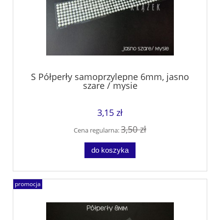
S Półperły samoprzylepne 6mm, jasno
szare / mysie
3,15 zł
3,50 zł
Cena regularna:
do koszyka
promocja