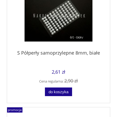
S Półperły samoprzylepne 8mm, białe
2,61 zł
2,90 zł
Cena regularna:
do koszyka
promocja