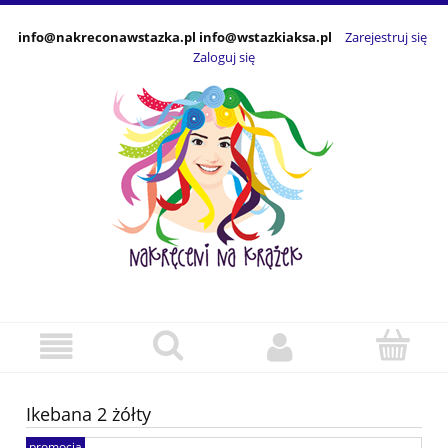
info@nakreconawstazka.pl info@wstazkiaksa.pl
Zarejestruj się
Zaloguj się
Ikebana 2 żółty
promocja