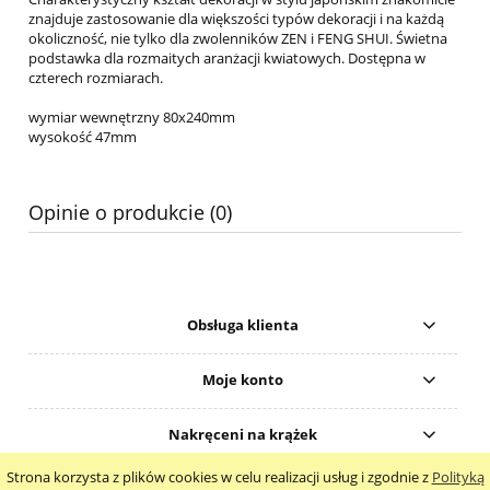
znajduje zastosowanie dla większości typów dekoracji i na każdą
okoliczność, nie tylko dla zwolenników ZEN i FENG SHUI. Świetna
podstawka dla rozmaitych aranżacji kwiatowych. Dostępna w
czterech rozmiarach.
wymiar wewnętrzny 80x240mm
wysokość 47mm
Opinie o produkcie (0)
Obsługa klienta
Moje konto
Nakręceni na krążek
Strona korzysta z plików cookies w celu realizacji usług i zgodnie z
Polityką