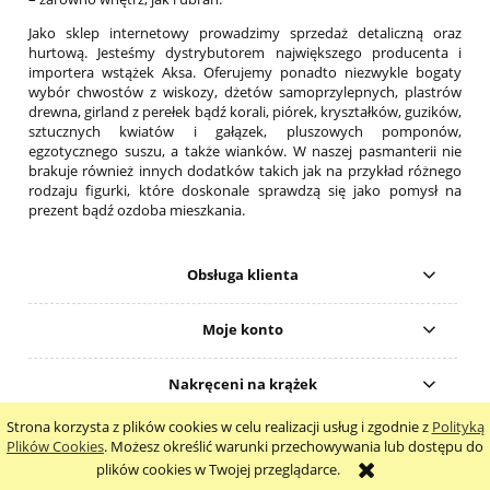
Jako sklep internetowy prowadzimy sprzedaż detaliczną oraz
hurtową. Jesteśmy dystrybutorem największego producenta i
importera wstążek Aksa. Oferujemy ponadto niezwykle bogaty
wybór chwostów z wiskozy, dżetów samoprzylepnych, plastrów
drewna, girland z perełek bądź korali, piórek, kryształków, guzików,
sztucznych kwiatów i gałązek, pluszowych pomponów,
egzotycznego suszu, a także wianków. W naszej pasmanterii nie
brakuje również innych dodatków takich jak na przykład różnego
rodzaju figurki, które doskonale sprawdzą się jako pomysł na
prezent bądź ozdoba mieszkania.
Obsługa klienta
Moje konto
Nakręceni na krążek
Strona korzysta z plików cookies w celu realizacji usług i zgodnie z
Polityką
pokaż pełną wersję strony
Plików Cookies
. Możesz określić warunki przechowywania lub dostępu do
plików cookies w Twojej przeglądarce.
Sklep internetowy Shoper.pl