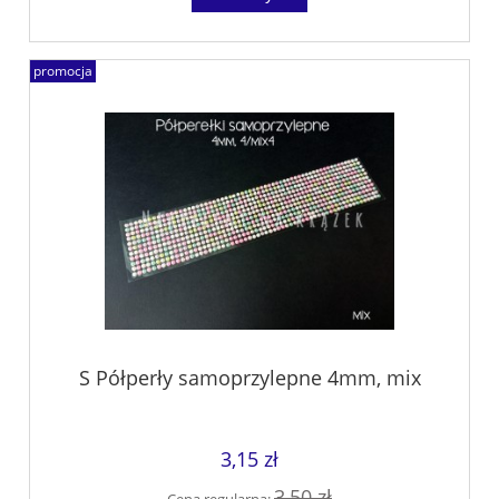
promocja
S Półperły samoprzylepne 4mm, mix
3,15 zł
3,50 zł
Cena regularna: