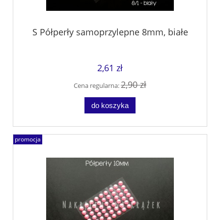
S Półperły samoprzylepne 8mm, białe
2,61 zł
2,90 zł
Cena regularna:
do koszyka
promocja