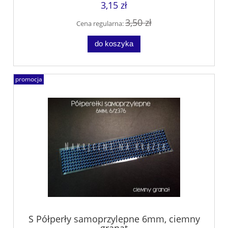
3,15 zł
3,50 zł
Cena regularna:
do koszyka
promocja
S Półperły samoprzylepne 6mm, ciemny