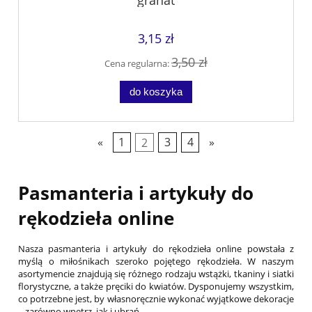
granat
3,15 zł
3,50 zł
Cena regularna:
do koszyka
«
1
2
3
4
»
Pasmanteria i artykuły do
rękodzieła online
Nasza pasmanteria i artykuły do rękodzieła online powstała z
myślą o miłośnikach szeroko pojętego rękodzieła. W naszym
asortymencie znajdują się różnego rodzaju wstążki, tkaniny i siatki
florystyczne, a także pręciki do kwiatów. Dysponujemy wszystkim,
co potrzebne jest, by własnoręcznie wykonać wyjątkowe dekoracje
– zarówno wnętrz, jak i ubrań.