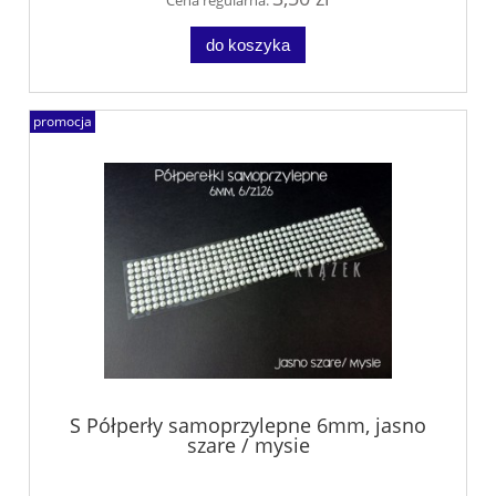
do koszyka
promocja
S Półperły samoprzylepne 6mm, jasno
szare / mysie