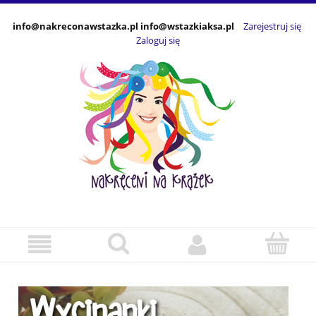
info@nakreconawstazka.pl info@wstazkiaksa.pl
Zarejestruj się
Zaloguj się